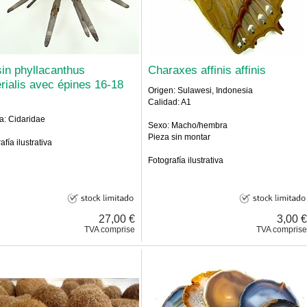
in phyllacanthus
Charaxes affinis affinis
rialis avec épines 16-18
Origen: Sulawesi, Indonesia
Calidad: A1
a: Cidaridae
Sexo: Macho/hembra
Pieza sin montar
afía ilustrativa
Fotografía ilustrativa
27,00 €
3,00 €
TVA comprise
TVA comprise