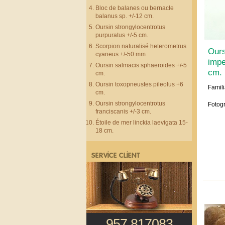
Bloc de balanes ou bernacle
balanus sp. +/-12 cm.
Oursin strongylocentrotus
purpuratus +/-5 cm.
Scorpion naturalisé heterometrus
Ours
cyaneus +/-50 mm.
impe
Oursin salmacis sphaeroides +/-5
cm.
cm.
Oursin toxopneustes pileolus +6
Famili
cm.
Oursin strongylocentrotus
Fotogr
franciscanis +/-3 cm.
Étoile de mer linckia laevigata 15-
18 cm.
SERVICE CLIENT
957 817083