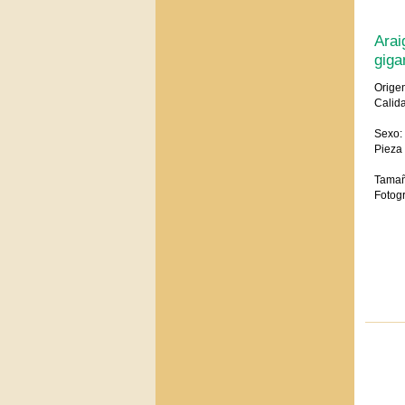
Arai
giga
Origen
Calida
Sexo:
Pieza 
Tamañ
Fotogr