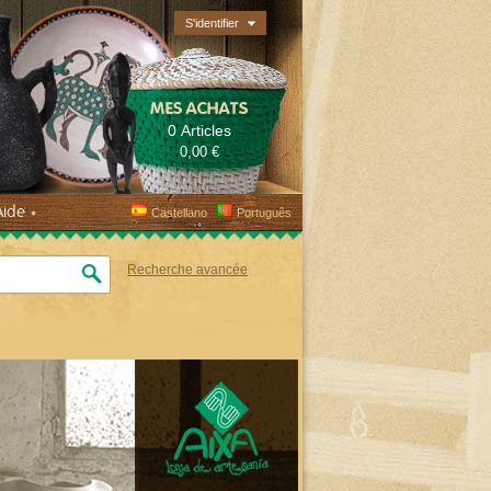
S'identifier
MES ACHATS
0 Articles
0,00 €
Aide
Castellano
Português
Recherche avancée