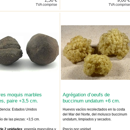
TVA comprise
TVA comprise
res moquis marbles
Agrégation d’oeufs de
es, paire +3,5 cm.
buccinum undatum +6 cm.
dencia: Estados Unidos
Huevos vacíos recolectados en la costa
del Mar del Norte, del molusco buccinum
o de las piezas: +3,5 cm.
undatum, limpiados y secados.
de 2 unidades
: energía masculina y
Precio por unidad