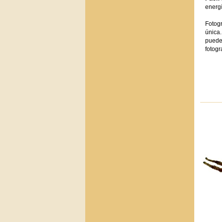
energ
Fotogr
única.
pueden
fotogra