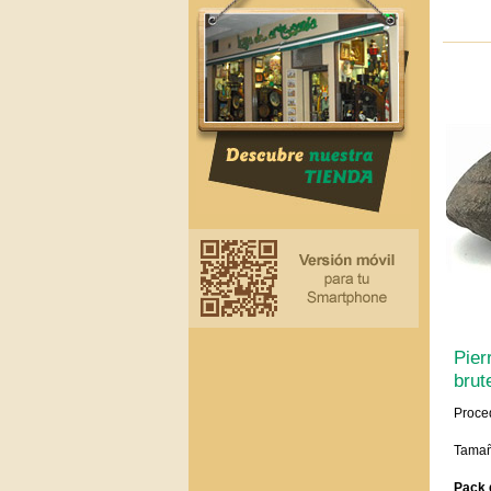
Pier
brut
Proce
Tamañ
Pack 