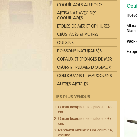
COQUILLAGES AU POIDS
Oeuf
ARTISANAT AVEC DES
Huevo 
COQUILLAGES
Altura
ÉTOILES DE MER ET OPHIURES
Diámet
CRUSTACÉS ET AUTRES
Pack 
OURSINS
POISSONS NATURALISÉS
Fotogr
CORAUX ET ÉPONGES DE MER
OEUFS ET PLUMES D´OISEAUX
CORDOUANS ET MAROQUINS
AUTRES ARTICLES
LES PLUS VENDUS
Oursin toxopneustes pileolus +8
cm.
Oursin toxopneustes pileolus +7
cm.
Pendentif amulet os de courbine,
otolithe