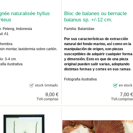
gnée naturalisée hyllus
Bloc de balanes ou bernacle
nteus
balanus sp. +/-12 cm.
: Peleng, Indonesia
Familia: Balanidae
d: A1
Por sus características de extracción
 hembra
natural del fondo marino, así como en la
sin montar, taxidermia sobre cartón.
manipulación de origen, son piezas
susceptibles de adquirir cualquier forma
o: 3-4 cm.
y dimensión. Esto es que de una pieza
afía ilustrativa
original pueden salir varias, adoptando
distintas formas y cortes en sus ramas
.
Fotografia ilustrativa
8,00 €
7,00 €
TVA comprise
TVA comprise