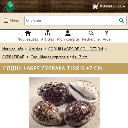
0 unités
/
0,00 €
Menu
Nouveautés
Articles
Mon compte
Recherche
Aide
Nouveautés
>
Articles
>
COQUILLAGES DE COLLECTION
>
CYPRAEIDAE
>
Coquillages cypraea tigris +7 cm.
COQUILLAGES CYPRAEA TIGRIS +7 CM.