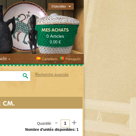
S'identifier
MES ACHATS
0 Articles
0,00 €
Aide
Castellano
Português
Recherche avancée
 CM.
-
+
Quantité:
Nombre d'unités disponibles: 1