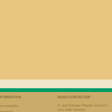
NFORMATION
NOUS CONTACTER
C/. José Dámaso "Pepete" s/n local 1
ens conseillés
(esq. Avda. Guerrita)
ggestions