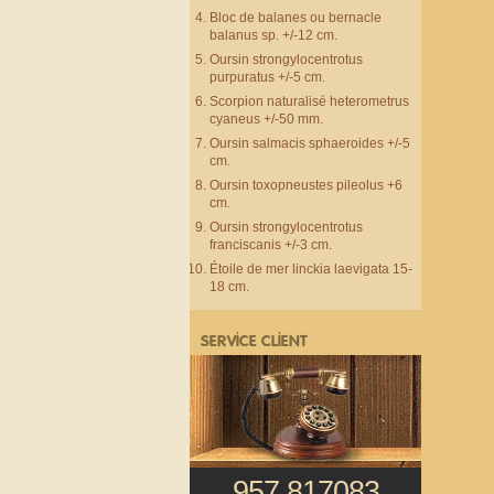
Bloc de balanes ou bernacle
balanus sp. +/-12 cm.
Oursin strongylocentrotus
purpuratus +/-5 cm.
Scorpion naturalisé heterometrus
cyaneus +/-50 mm.
Oursin salmacis sphaeroides +/-5
cm.
Oursin toxopneustes pileolus +6
cm.
Oursin strongylocentrotus
franciscanis +/-3 cm.
Étoile de mer linckia laevigata 15-
18 cm.
SERVICE CLIENT
957 817083