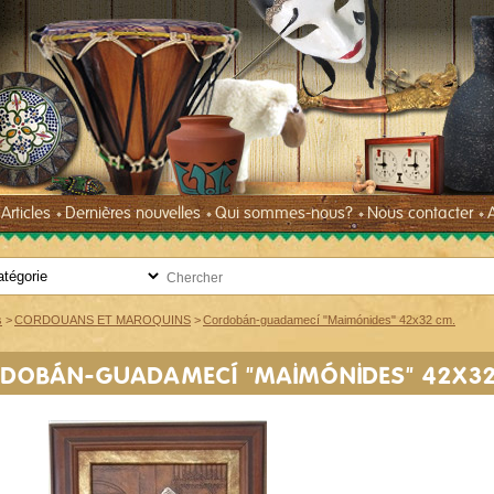
Articles
Dernières nouvelles
Qui sommes-nous?
Nous contacter
s
>
CORDOUANS ET MAROQUINS
>
Cordobán-guadamecí "Maimónides" 42x32 cm.
DOBÁN-GUADAMECÍ "MAIMÓNIDES" 42X32