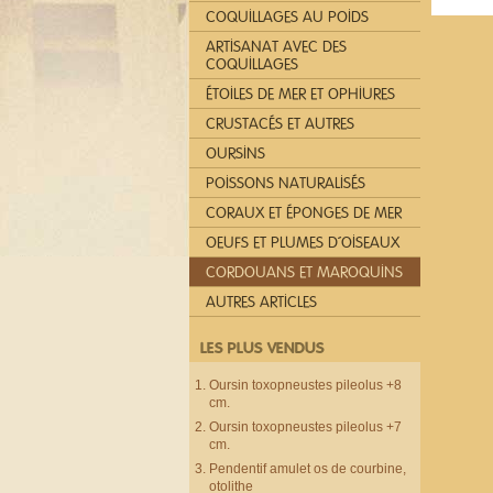
COQUILLAGES AU POIDS
ARTISANAT AVEC DES
COQUILLAGES
ÉTOILES DE MER ET OPHIURES
CRUSTACÉS ET AUTRES
OURSINS
POISSONS NATURALISÉS
CORAUX ET ÉPONGES DE MER
OEUFS ET PLUMES D´OISEAUX
CORDOUANS ET MAROQUINS
AUTRES ARTICLES
LES PLUS VENDUS
Oursin toxopneustes pileolus +8
cm.
Oursin toxopneustes pileolus +7
cm.
Pendentif amulet os de courbine,
otolithe