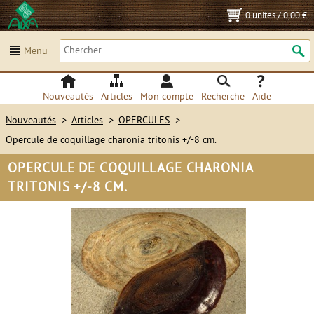
0 unités
/
0,00 €
Menu
Nouveautés
Articles
Mon compte
Recherche
Aide
Nouveautés
>
Articles
>
OPERCULES
>
Opercule de coquillage charonia tritonis +/-8 cm.
OPERCULE DE COQUILLAGE CHARONIA
TRITONIS +/-8 CM.