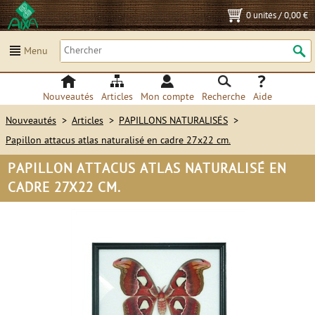
0 unités
/
0,00 €
Menu
Nouveautés
Articles
Mon compte
Recherche
Aide
Nouveautés
>
Articles
>
PAPILLONS NATURALISÉS
>
Papillon attacus atlas naturalisé en cadre 27x22 cm.
PAPILLON ATTACUS ATLAS NATURALISÉ EN
CADRE 27X22 CM.