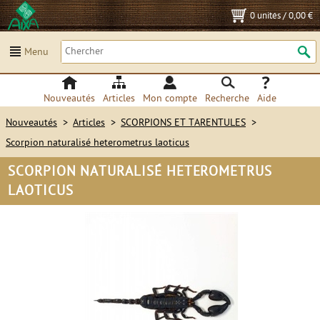
0 unités
/
0,00 €
Menu
Nouveautés
Articles
Mon compte
Recherche
Aide
Nouveautés
>
Articles
>
SCORPIONS ET TARENTULES
>
Scorpion naturalisé heterometrus laoticus
SCORPION NATURALISÉ HETEROMETRUS
LAOTICUS