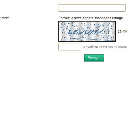
*
r mot:
*
Écrivez le texte apparaissant dans l'image.
Pr
Le système ne fait pas de distin