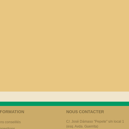
NFORMATION
NOUS CONTACTER
C/. José Dámaso "Pepete" s/n local 1
ens conseillés
(esq. Avda. Guerrita)
ggestions