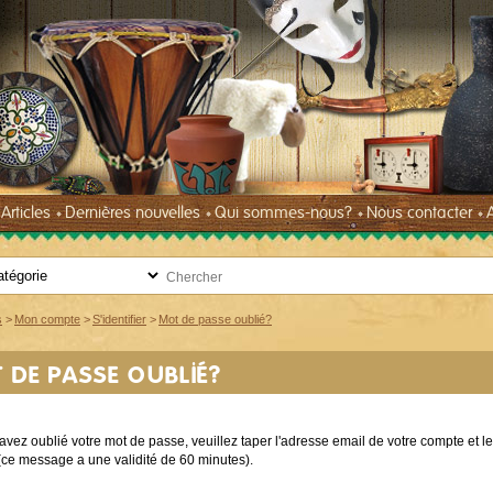
Articles
Dernières nouvelles
Qui sommes-nous?
Nous contacter
s
>
Mon compte
>
S'identifier
>
Mot de passe oublié?
 DE PASSE OUBLIÉ?
avez oublié votre mot de passe, veuillez taper l'adresse email de votre compte et
 (ce message a une validité de 60 minutes).