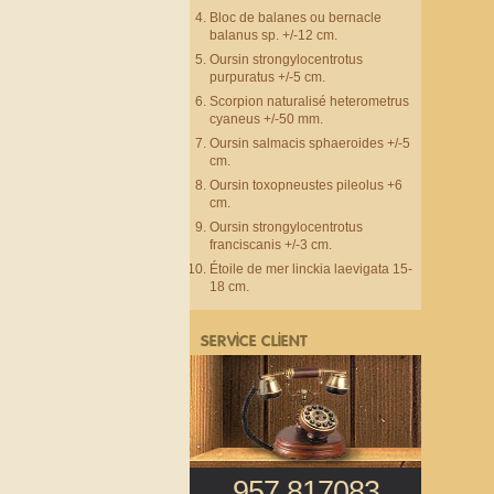
Bloc de balanes ou bernacle
balanus sp. +/-12 cm.
Oursin strongylocentrotus
purpuratus +/-5 cm.
Scorpion naturalisé heterometrus
cyaneus +/-50 mm.
Oursin salmacis sphaeroides +/-5
cm.
Oursin toxopneustes pileolus +6
cm.
Oursin strongylocentrotus
franciscanis +/-3 cm.
Étoile de mer linckia laevigata 15-
18 cm.
SERVICE CLIENT
957 817083