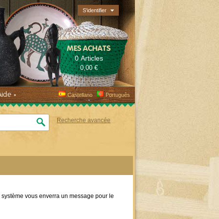
S'identifier
MES ACHATS
0 Articles
0,00 €
Aide
Castellano
Português
Recherche avancée
 le système vous enverra un message pour le