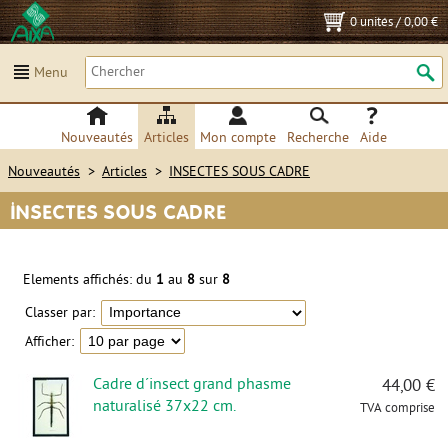
0 unités
/
0,00 €
Menu
Nouveautés
Articles
Mon compte
Recherche
Aide
Nouveautés
>
Articles
>
INSECTES SOUS CADRE
INSECTES SOUS CADRE
Elements affichés: du
1
au
8
sur
8
Classer par:
Afficher:
Cadre d´insect grand phasme
44,00 €
naturalisé 37x22 cm.
TVA comprise