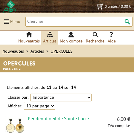
0 unités
/
0,00 €
Menu
Nouveautés
Articles
Mon compte
Recherche
Aide
Nouveautés
>
Articles
>
OPERCULES
OPERCULES
PAGE 2 DE 2
Elements affichés: du
11
au
14
sur
14
Classer par:
Afficher:
Pendentif oeil de Sainte Lucie
6,00 €
TVA comprise