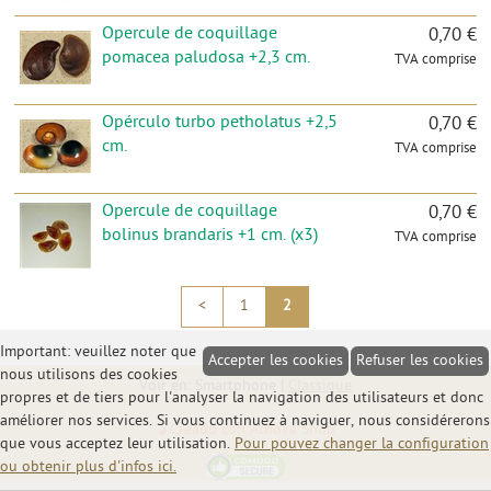
Opercule de coquillage
0,70 €
pomacea paludosa +2,3 cm.
TVA comprise
Opérculo turbo petholatus +2,5
0,70 €
cm.
TVA comprise
Opercule de coquillage
0,70 €
bolinus brandaris +1 cm. (x3)
TVA comprise
<
1
2
Important: veuillez noter que
Accepter les cookies
Refuser les cookies
nous utilisons des cookies
Voir en: Smartphone |
Classique
propres et de tiers pour l'analyser la navigation des utilisateurs et donc
améliorer nos services. Si vous continuez à naviguer, nous considérerons
Creado con Atnova Shop
que vous acceptez leur utilisation.
Pour pouvez changer la configuration
ou obtenir plus d'infos ici.